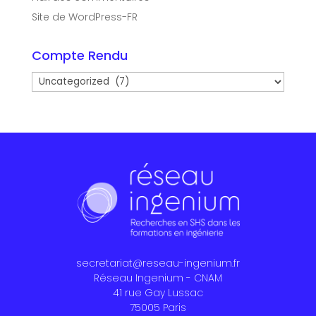
Site de WordPress-FR
Compte Rendu
Compte
Rendu
secretariat@reseau-ingenium.fr
Réseau Ingenium - CNAM
41 rue Gay Lussac
75005 Paris