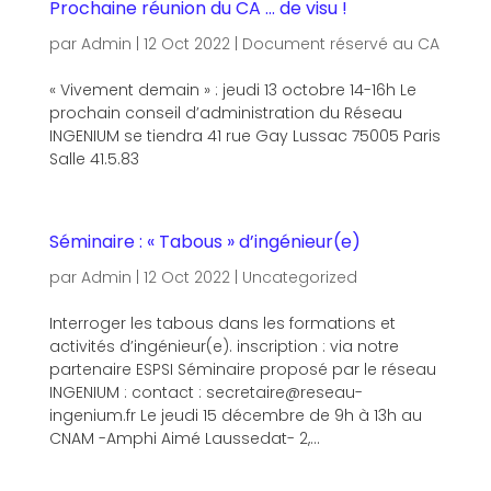
Prochaine réunion du CA … de visu !
par
Admin
|
12 Oct 2022
|
Document réservé au CA
« Vivement demain » : jeudi 13 octobre 14-16h Le
prochain conseil d’administration du Réseau
INGENIUM se tiendra 41 rue Gay Lussac 75005 Paris
Salle 41.5.83
Séminaire : « Tabous » d’ingénieur(e)
par
Admin
|
12 Oct 2022
|
Uncategorized
Interroger les tabous dans les formations et
activités d’ingénieur(e). inscription : via notre
partenaire ESPSI Séminaire proposé par le réseau
INGENIUM : contact : secretaire@reseau-
ingenium.fr Le jeudi 15 décembre de 9h à 13h au
CNAM -Amphi Aimé Laussedat- 2,...